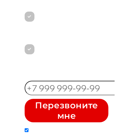
Расскажем какие бывают
Новые или БУ на чём можно
сэкономить
Сориентируем по доставке
или расскажем, где можно
забрать автозапчасти в
Москве
Ваш номер телефона
Перезвоните
мне
Даю согласие на обработку моих
персональных
данных