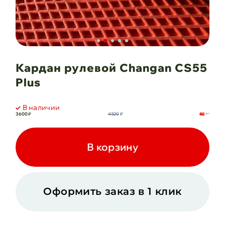
Кардан рулевой Changan CS55
Plus
В наличии
3600
₽
4320
₽
Экономия
-
17
%
720
₽
В корзину
Оформить заказ в 1 клик