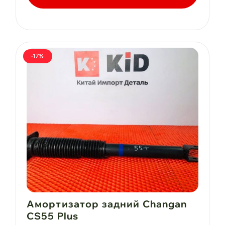
6
400 ₽.
480 ₽.
-17%
Амортизатор задний Changan
CS55 Plus