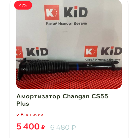
-17%
Амортизатор Changan CS55
Plus
В наличии
5 400
6 480
₽
₽
Первоначальная
Текущая