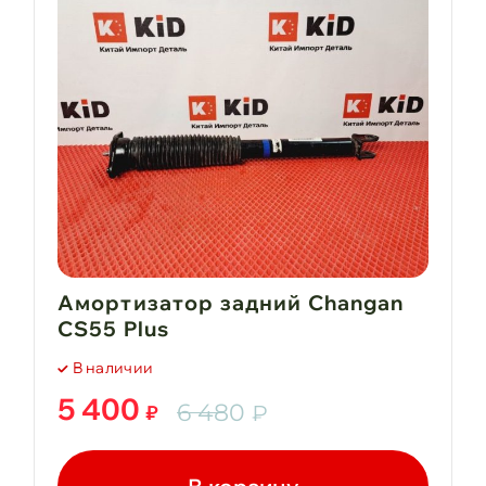
Амортизатор задний Changan
CS55 Plus
В наличии
5 400
6 480
₽
₽
Первоначальная
Текущая
цена
цена: