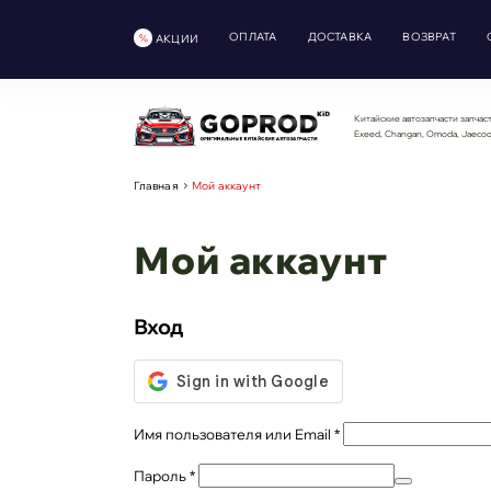
ОПЛАТА
ДОСТАВКА
ВОЗВРАТ
АКЦИИ
Китайские автозапчасти запчаст
Exeed, Changan, Omoda, Jaeco
Главная
Мой аккаунт
Мой аккаунт
Вход
Обязательно
Имя пользователя или Email
*
Обязательно
Пароль
*