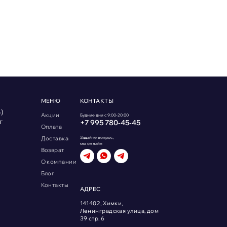
МЕНЮ
КОНТАКТЫ
)
Акции
Будние дни с 9:00-20:00
г
+7 995 780‑45‑45
Оплата
Доставка
Задайте вопрос,
мы онлайн
Возврат
О компании
Блог
Контакты
АДРЕС
141402, Химки,
Ленинградская улица, дом
39 стр. 6