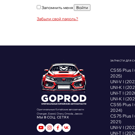
Запомнить меня
Войти
Забыли свой пароль?
ЗАПЧАСТИ ДЛЯ 
CS55 Plus I
2025)
UNI-V I (2
UNI-K I (2
UNI-T I (2
UNI-K I (2
CS55 Plus I
2024)
Оригинальные Китайские автозапчасти
Changan, Exeed, Chery, Omoda, Jaecoo
CS75 Plus I
МЫ В СОЦ. СЕТЯХ
2021)
UNI-V I (2
UNI-T I (2