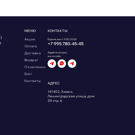
МЕНЮ
КОНТАКТЫ
)
Акции
Будние дни с 9:00-20:00
г
+7 995 780‑45‑45
Оплата
Доставка
Задайте вопрос,
мы онлайн
Возврат
О компании
Блог
Контакты
АДРЕС
141402, Химки,
Ленинградская улица, дом
39 стр. 6