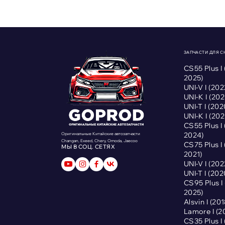
ЗАПЧАСТИ ДЛЯ 
CS55 Plus I
2025)
UNI-V I (2
UNI-K I (2
UNI-T I (2
UNI-K I (2
CS55 Plus I
2024)
Оригинальные Китайские автозапчасти
Changan, Exeed, Chery, Omoda, Jaecoo
CS75 Plus I
МЫ В СОЦ. СЕТЯХ
2021)
UNI-V I (2
UNI-T I (2
CS95 Plus 
2025)
Alsvin I (2
Lamore I (
CS35 Plus I