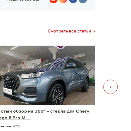
Cмотреть все статьи
стый обзор на 360° – стекла для Chery
Двери для 
ggo 8 Pro M ...
безопаснос
февраля 2025
21 февраля 2025