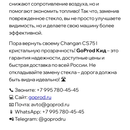
снижают сопротивление воздуха, но и
помогают экономить топливо! Так что, заменив
поврежденное стекло, вы не просто улучшаете
видимость, но и делаете свою машину более
эффективной.
Пора вернуть своему Changan CS75 I
кристальную прозрачность!
GoProd Кид
– это
гарантия надежности, доступные цены и
быстрая доставка по всей России. Не
откладывайте замену стекла – дорога должна
быть видна идеально! 🛣️
📞 Звоните: +7 995 780-45-45
💻 Сайт:
goprod.ru
📧 Почта:
avto@goprod.ru
📱 WhatsApp: +7 995 780-45-45
📲 Telegram: @goprodru