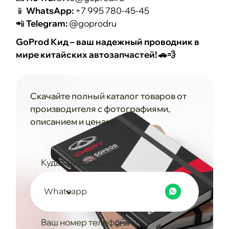
📱
WhatsApp:
+7 995 780-45-45
📲
Telegram:
@goprodru
GoProd Кид – ваш надежный проводник в
мире китайских автозапчастей! 🚗💨
Скачайте полный каталог товаров от
производителя с фотографиями,
описанием и ценами
Куда прислать?
Whatsapp
Ваш номер телефона