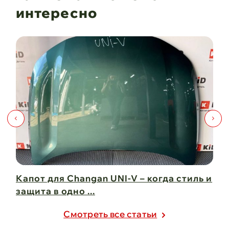
интересно
Капот для Changan UNI-V – когда стиль и
Чи
защита в одно ...
Ch
21 февраля 2025
21
Cмотреть все статьи