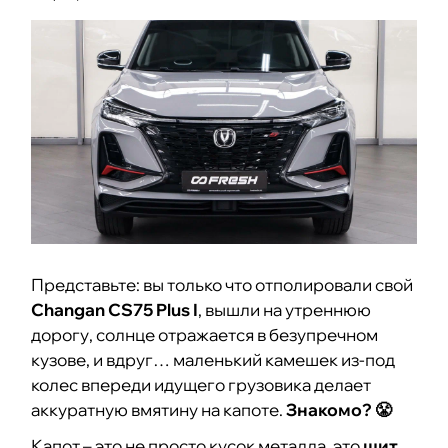
Представьте: вы только что отполировали свой
Changan CS75 Plus I
, вышли на утреннюю
дорогу, солнце отражается в безупречном
кузове, и вдруг… маленький камешек из-под
колес впереди идущего грузовика делает
аккуратную вмятину на капоте.
Знакомо? 😤
Капот – это не просто кусок металла, это
щит
,