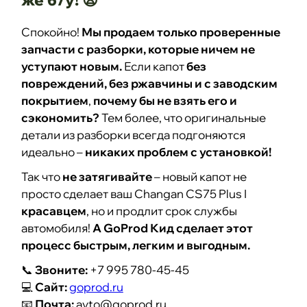
Спокойно!
Мы продаем только проверенные
запчасти с разборки, которые ничем не
уступают новым.
Если капот
без
повреждений, без ржавчины и с заводским
покрытием
,
почему бы не взять его и
сэкономить?
Тем более, что оригинальные
детали из разборки всегда подгоняются
идеально –
никаких проблем с установкой!
Так что
не затягивайте
– новый капот не
просто сделает ваш Changan CS75 Plus I
красавцем
, но и продлит срок службы
автомобиля!
А GoProd Кид сделает этот
процесс быстрым, легким и выгодным.
📞
Звоните:
+7 995 780-45-45
💻
Сайт:
goprod.ru
📧
Почта:
avto@goprod.ru