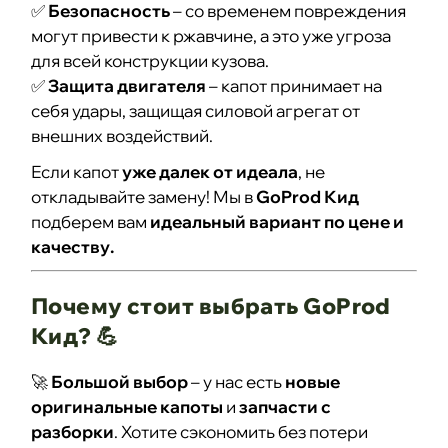
✅
Безопасность
– со временем повреждения
могут привести к ржавчине, а это уже угроза
для всей конструкции кузова.
✅
Защита двигателя
– капот принимает на
себя удары, защищая силовой агрегат от
внешних воздействий.
Если капот
уже далек от идеала
, не
откладывайте замену! Мы в
GoProd Кид
подберем вам
идеальный вариант по цене и
качеству.
Почему стоит выбрать GoProd
Кид? 💪
🚀
Большой выбор
– у нас есть
новые
оригинальные капоты
и
запчасти с
разборки
. Хотите сэкономить без потери