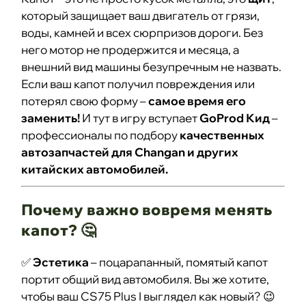
который защищает ваш двигатель от грязи,
воды, камней и всех сюрпризов дороги. Без
него мотор не продержится и месяца, а
внешний вид машины безупречным не назвать.
Если ваш капот получил повреждения или
потерял свою форму –
самое время его
заменить!
И тут в игру вступает
GoProd Кид
–
профессионалы по подбору
качественных
автозапчастей для Changan и других
китайских автомобилей.
Почему важно вовремя менять
капот? 🤔
✅
Эстетика
– поцарапанный, помятый капот
портит общий вид автомобиля. Вы же хотите,
чтобы ваш CS75 Plus I выглядел как новый? 😉