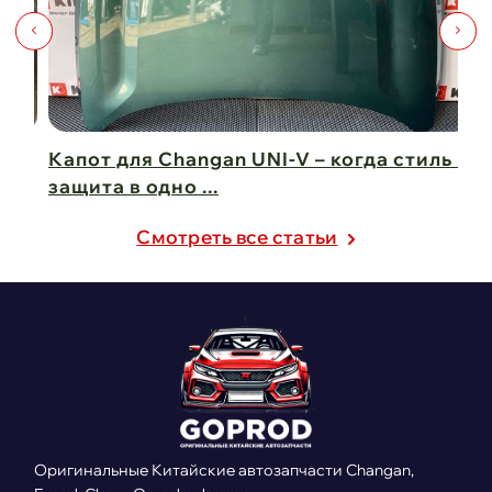
Капот для Changan UNI-V – когда стиль и
Чи
защита в одно ...
Ch
21 февраля 2025
21
Cмотреть все статьи
Оригинальные Китайские автозапчасти Changan,