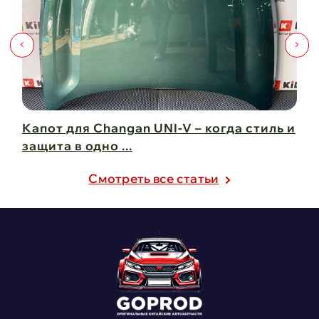
Капот для Changan UNI-V – когда стиль и
Чи
защита в одно ...
Ch
21 февраля 2025
21
Cмотреть все статьи