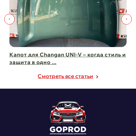
Капот для Changan UNI-V – когда стиль и
Чи
защита в одно ...
Ch
21 февраля 2025
21
Cмотреть все статьи