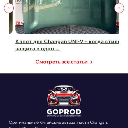
Капот для Changan UNI-V – когда стиль и
Чи
защита в одно ...
Ch
21 февраля 2025
21
Cмотреть все статьи
Оригинальные Китайские автозапчасти Changan,