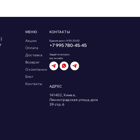
МЕНЮ
КОНТАКТЫ
)
Акции
Будние дни с 9:00-20:00
г
+7 995 780‑45‑45
Оплата
Доставка
Задайте вопрос,
мы онлайн
Возврат
О компании
Блог
Контакты
АДРЕС
141402, Химки,
Ленинградская улица, дом
39 стр. 6