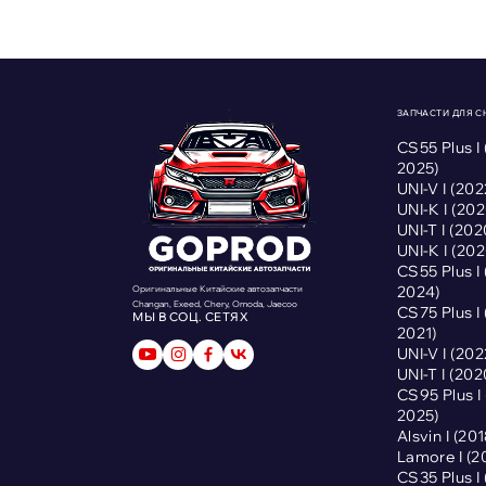
ЗАПЧАСТИ ДЛЯ 
CS55 Plus I
2025)
UNI-V I (2
UNI-K I (2
UNI-T I (2
UNI-K I (2
CS55 Plus I
2024)
Оригинальные Китайские автозапчасти
Changan, Exeed, Chery, Omoda, Jaecoo
CS75 Plus I
МЫ В СОЦ. СЕТЯХ
2021)
UNI-V I (2
UNI-T I (2
CS95 Plus 
2025)
Alsvin I (2
Lamore I (
CS35 Plus I