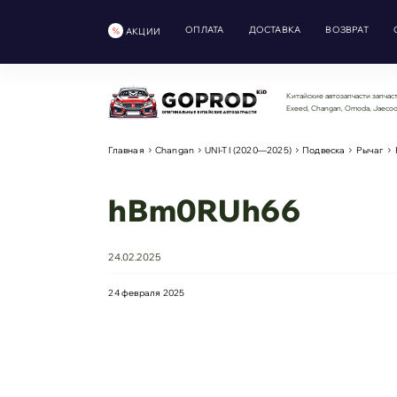
ОПЛАТА
ДОСТАВКА
ВОЗВРАТ
АКЦИИ
Китайские автозапчасти запчаст
Exeed, Changan, Omoda, Jaeco
Главная
Changan
UNI-T I (2020—2025)
Подвеска
Рычаг
hBm0RUh66
24.02.2025
24 февраля 2025