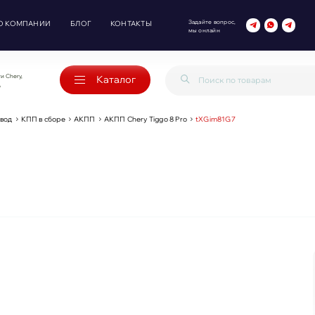
Задайте вопрос,
О КОМПАНИИ
БЛОГ
КОНТАКТЫ
мы онлайн
и Chery,
Каталог
o
ивод
КПП в сборе
АКПП
АКПП Chery Tiggo 8 Pro
tXGim81G7