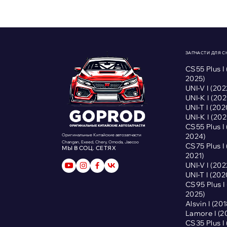
ЗАПЧАСТИ ДЛЯ 
CS55 Plus I
2025)
UNI-V I (2
UNI-K I (2
UNI-T I (2
UNI-K I (2
CS55 Plus I
2024)
Оригинальные Китайские автозапчасти
Changan, Exeed, Chery, Omoda, Jaecoo
CS75 Plus I
МЫ В СОЦ. СЕТЯХ
2021)
UNI-V I (2
UNI-T I (2
CS95 Plus 
2025)
Alsvin I (2
Lamore I (
CS35 Plus I