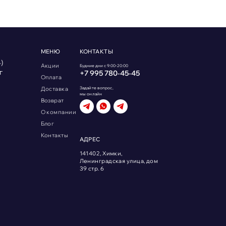
МЕНЮ
КОНТАКТЫ
)
Акции
Будние дни с 9:00-20:00
г
+7 995 780‑45‑45
Оплата
Доставка
Задайте вопрос,
мы онлайн
Возврат
О компании
Блог
Контакты
АДРЕС
141402, Химки,
Ленинградская улица, дом
39 стр. 6