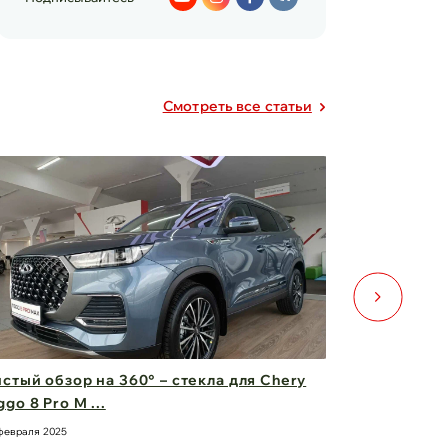
Cмотреть все статьи
стый обзор на 360° – стекла для Chery
Двери для 
ggo 8 Pro M ...
безопаснос
февраля 2025
21 февраля 2025