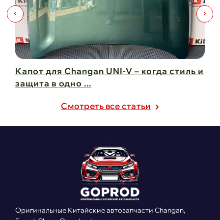
Капот для Changan UNI-V – когда стиль и
Чи
защита в одно ...
Ch
21 февраля 2025
21
Cмотреть все статьи
Оригинальные Китайские автозапчасти Changan,