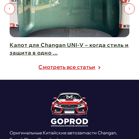
Капот для Changan UNI-V – когда стиль и
Чи
защита в одно ...
Ch
21 февраля 2025
21
Cмотреть все статьи
Оригинальные Китайские автозапчасти Changan,