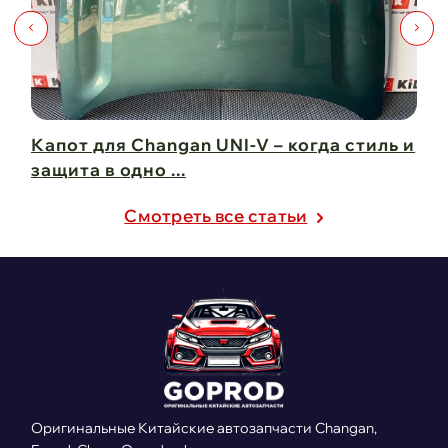
Капот для Changan UNI-V – когда стиль и
Чи
защита в одно ...
Ch
21 февраля 2025
21
Cмотреть все статьи
Оригинальные Китайские автозапчасти Changan,