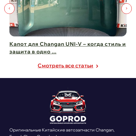
Капот для Changan UNI-V – когда стиль и
Чи
защита в одно ...
Ch
21 февраля 2025
21
Cмотреть все статьи
Оригинальные Китайские автозапчасти Changan,