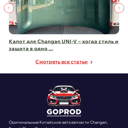
Капот для Changan UNI-V – когда стиль и
Чи
защита в одно ...
Ch
21 февраля 2025
21
Cмотреть все статьи
Оригинальные Китайские автозапчасти Changan,