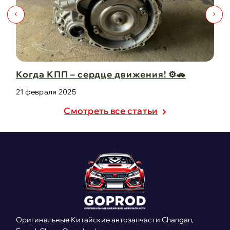
ения! ⚙️🚗
Капот для Changan UNI-V – ког
защита в одно ...
21 февраля 2025
Cмотреть все статьи
Оригинальные Китайские автозапчасти Changan,