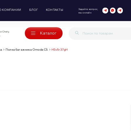
Задайте вопрос,
О КОМПАНИИ
БЛОГ
КОНТАКТЫ
мы онлайн
и Chery,
Каталог
o
ка
Полка багажника Omoda C5
HSv5r37gH