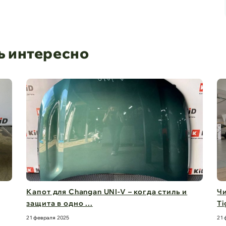
ь интересно
Чистый обзор на 360° – стекла для Chery
Д
Tiggo 8 Pro M ...
бе
21 февраля 2025
21