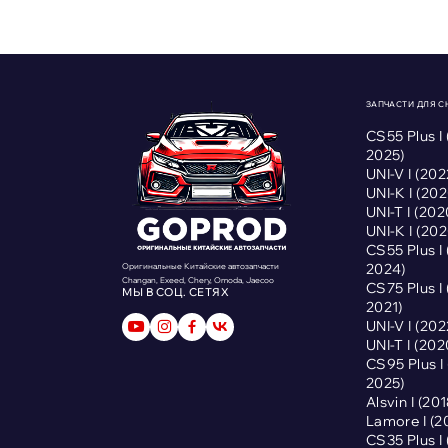
ЗАПЧАСТИ ДЛЯ 
CS55 Plus I
2025)
UNI-V I (2
UNI-K I (2
UNI-T I (2
UNI-K I (2
CS55 Plus I
2024)
Оригинальные Китайские автозапчасти
Changan, Exeed, Chery, Omoda, Jaecoo
CS75 Plus I
МЫ В СОЦ. СЕТЯХ
2021)
UNI-V I (2
UNI-T I (2
CS95 Plus 
2025)
Alsvin I (2
Lamore I (
CS35 Plus I