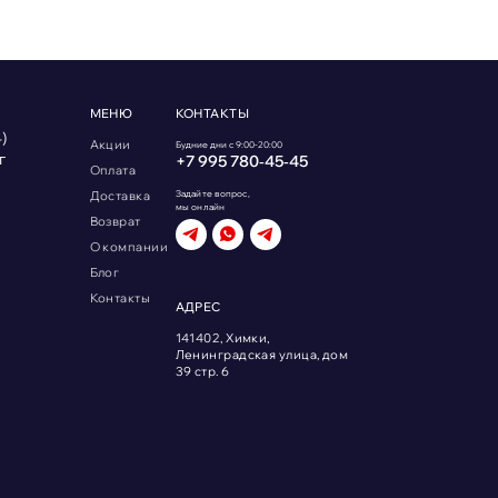
МЕНЮ
КОНТАКТЫ
)
Акции
Будние дни с 9:00-20:00
г
+7 995 780‑45‑45
Оплата
Доставка
Задайте вопрос,
мы онлайн
Возврат
О компании
Блог
Контакты
АДРЕС
141402, Химки,
Ленинградская улица, дом
39 стр. 6