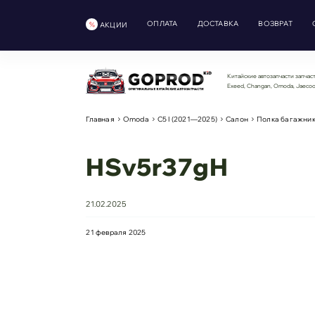
ОПЛАТА
ДОСТАВКА
ВОЗВРАТ
АКЦИИ
Китайские автозапчасти запчаст
Exeed, Changan, Omoda, Jaeco
Главная
Omoda
С5 I (2021—2025)
Салон
Полка багажни
HSv5r37gH
21.02.2025
21 февраля 2025