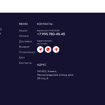
МЕНЮ
КОНТАКТЫ
)
Акции
Будние дни с 9:00-20:00
г
+7 995 780‑45‑45
Оплата
Доставка
Задайте вопрос,
мы онлайн
Возврат
О компании
Блог
Контакты
АДРЕС
141402, Химки,
Ленинградская улица, дом
39 стр. 6