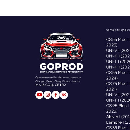
ЗАПЧАСТИ ДЛЯ 
CS55 Plus I
2025)
UNI-V I (2
UNI-K I (2
UNI-T I (2
UNI-K I (2
CS55 Plus I
2024)
Оригинальные Китайские автозапчасти
Changan, Exeed, Chery, Omoda, Jaecoo
CS75 Plus I
МЫ В СОЦ. СЕТЯХ
2021)
UNI-V I (2
UNI-T I (2
CS95 Plus 
2025)
Alsvin I (2
Lamore I (
CS35 Plus I