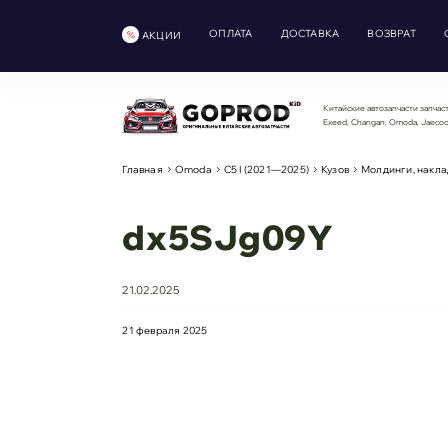
ОПЛАТА
ДОСТАВКА
ВОЗВРАТ
АКЦИИ
Китайские автозапчасти запчаст
Exeed, Changan, Omoda, Jaeco
Главная
Omoda
С5 I (2021—2025)
Кузов
Молдинги, накла
dx5SJg09Y
21.02.2025
21 февраля 2025