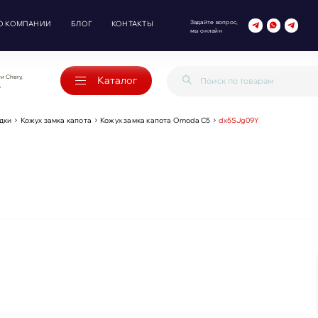
Задайте вопрос,
О КОМПАНИИ
БЛОГ
КОНТАКТЫ
мы онлайн
и Chery,
Каталог
o
дки
Кожух замка капота
Кожух замка капота Omoda C5
dx5SJg09Y