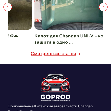
Капот для Changan UNI-V – когда стиль и
Ч
защита в одно ...
Ch
21 февраля 2025
21
Cмотреть все статьи
Оригинальные Китайские автозапчасти Changan,