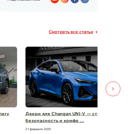
Cмотреть все статьи
ери для Changan UNI-V — стиль,
Фары Chery
зопасность и комфо ...
вас вперед
февраля 2025
21 февраля 2025