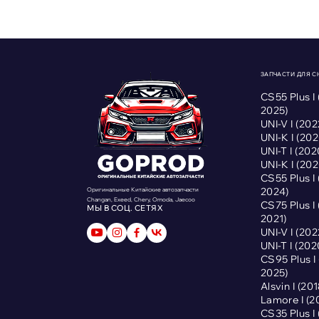
ЗАПЧАСТИ ДЛЯ 
CS55 Plus I
2025)
UNI-V I (2
UNI-K I (2
UNI-T I (2
UNI-K I (2
CS55 Plus I
2024)
Оригинальные Китайские автозапчасти
Changan, Exeed, Chery, Omoda, Jaecoo
CS75 Plus I
МЫ В СОЦ. СЕТЯХ
2021)
UNI-V I (2
UNI-T I (2
CS95 Plus 
2025)
Alsvin I (2
Lamore I (
CS35 Plus I