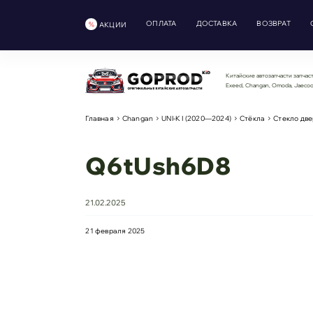
ОПЛАТА
ДОСТАВКА
ВОЗВРАТ
АКЦИИ
Китайские автозапчасти запчаст
Exeed, Changan, Omoda, Jaeco
Главная
Changan
UNI-K I (2020—2024)
Стёкла
Стекло дв
Q6tUsh6D8
21.02.2025
21 февраля 2025