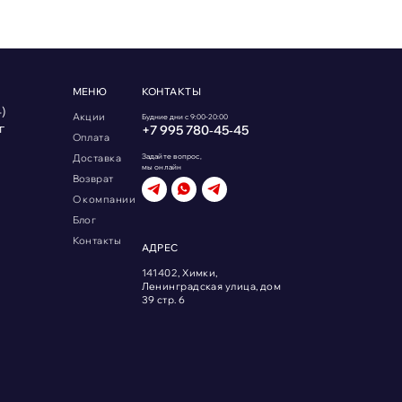
МЕНЮ
КОНТАКТЫ
)
Акции
Будние дни с 9:00-20:00
г
+7 995 780‑45‑45
Оплата
Доставка
Задайте вопрос,
мы онлайн
Возврат
О компании
Блог
Контакты
АДРЕС
141402, Химки,
Ленинградская улица, дом
39 стр. 6