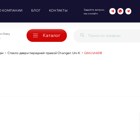
Задайте вопрос,
О КОМПАНИИ
БЛОГ
КОНТАКТЫ
мы онлайн
и Chery,
Каталог
o
ери
Стекло двери передней правой Changan Uni-K
Q6tUsh6D8