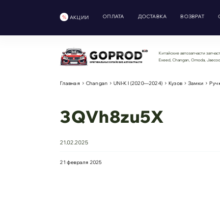
ОПЛАТА
ДОСТАВКА
ВОЗВРАТ
АКЦИИ
Китайские автозапчасти запчаст
Exeed, Changan, Omoda, Jaeco
Главная
Changan
UNI-K I (2020—2024)
Кузов
Замки
Руч
3QVh8zu5X
21.02.2025
21 февраля 2025