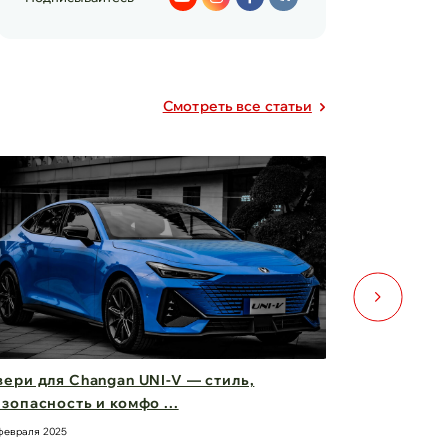
Cмотреть все статьи
ери для Changan UNI-V — стиль,
Фары Chery
зопасность и комфо ...
вас вперед
февраля 2025
21 февраля 2025