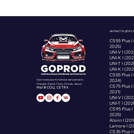
ЗАПЧАСТИ ДЛЯ 
CS55 Plus I
2025)
UNI-V I (2
UNI-K I (2
UNI-T I (2
UNI-K I (2
CS55 Plus I
2024)
Оригинальные Китайские автозапчасти
Changan, Exeed, Chery, Omoda, Jaecoo
CS75 Plus I
МЫ В СОЦ. СЕТЯХ
2021)
UNI-V I (2
UNI-T I (2
CS95 Plus 
2025)
Alsvin I (2
Lamore I (
CS35 Plus I