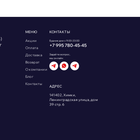
МЕНЮ
КОНТАКТЫ
)
Акции
Будние дни с 9:00-20:00
г
+7 995 780‑45‑45
Оплата
Доставка
Задайте вопрос,
мы онлайн
Возврат
О компании
Блог
Контакты
АДРЕС
141402, Химки,
Ленинградская улица, дом
39 стр. 6