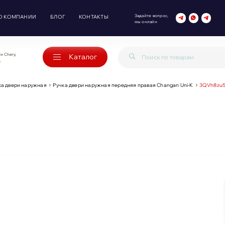
Задайте вопрос,
О КОМПАНИИ
БЛОГ
КОНТАКТЫ
мы онлайн
и Chery,
Каталог
o
ка двери наружная
Ручка двери наружная передняя правая Changan Uni-K
3QVh8zu