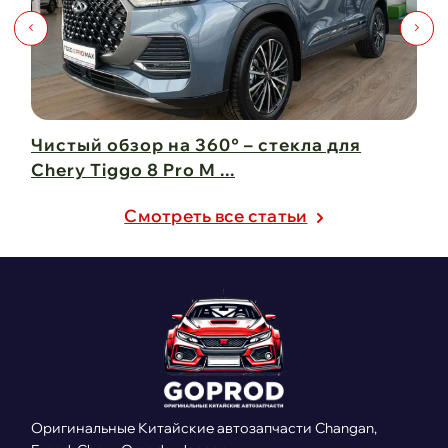
 и
Чистый обзор на 360° – стекла для
Дв
Chery Tiggo 8 Pro M ...
бе
21 февраля 2025
21
Cмотреть все статьи
Оригинальные Китайские автозапчасти Changan,