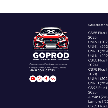
ЗАПЧАСТИ ДЛЯ 
CS55 Plus I
2025)
UNI-V I (2
UNI-K I (2
UNI-T I (2
UNI-K I (2
CS55 Plus I
2024)
Оригинальные Китайские автозапчасти
Changan, Exeed, Chery, Omoda, Jaecoo
CS75 Plus I
МЫ В СОЦ. СЕТЯХ
2021)
UNI-V I (2
UNI-T I (2
CS95 Plus 
2025)
Alsvin I (2
Lamore I (
CS35 Plus I