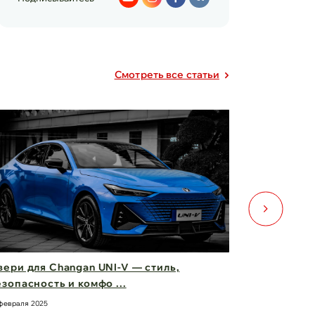
Cмотреть все статьи
ери для Changan UNI-V — стиль,
Фары Chery
зопасность и комфо ...
вас вперед
февраля 2025
21 февраля 2025