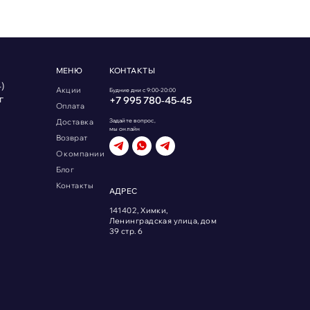
МЕНЮ
КОНТАКТЫ
)
Акции
Будние дни с 9:00-20:00
г
+7 995 780‑45‑45
Оплата
Доставка
Задайте вопрос,
мы онлайн
Возврат
О компании
Блог
Контакты
АДРЕС
141402, Химки,
Ленинградская улица, дом
39 стр. 6