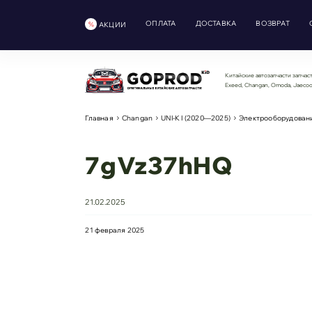
ОПЛАТА
ДОСТАВКА
ВОЗВРАТ
АКЦИИ
Китайские автозапчасти запчаст
Exeed, Changan, Omoda, Jaeco
Главная
Changan
UNI-K I (2020—2025)
Электрооборудован
7gVz37hHQ
21.02.2025
21 февраля 2025