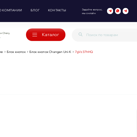
Задайте вопрос,
О КОМПАНИИ
БЛОГ
КОНТАКТЫ
мы онлайн
и Chery,
Каталог
o
ие
Блок кнопок
Блок кнопок Changan Uni-K
7gVz37hHQ