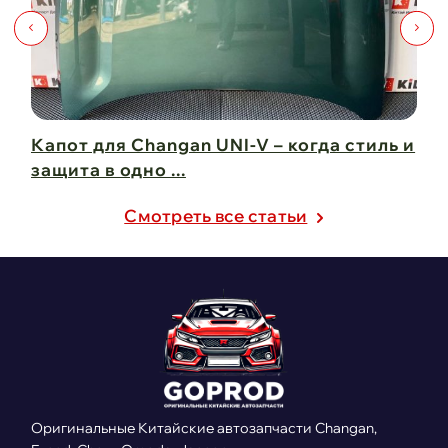
Капот для Changan UNI-V – когда стиль и
Чи
защита в одно ...
Ch
21 февраля 2025
21
Cмотреть все статьи
Оригинальные Китайские автозапчасти Changan,