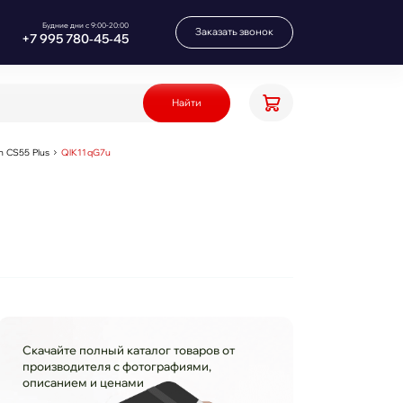
Будние дни с 9:00-20:00
Заказать звонок
+7 995 780‑45‑45
Найти
 CS55 Plus
QlK11qG7u
Скачайте полный каталог товаров от
производителя с фотографиями,
описанием и ценами