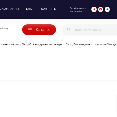
Задайте вопрос,
О КОМПАНИИ
БЛОГ
КОНТАКТЫ
мы онлайн
и Chery,
Каталог
o
ки вентиляции
Патрубок воздушного фильтра
Патрубок воздушного фильтра Changan