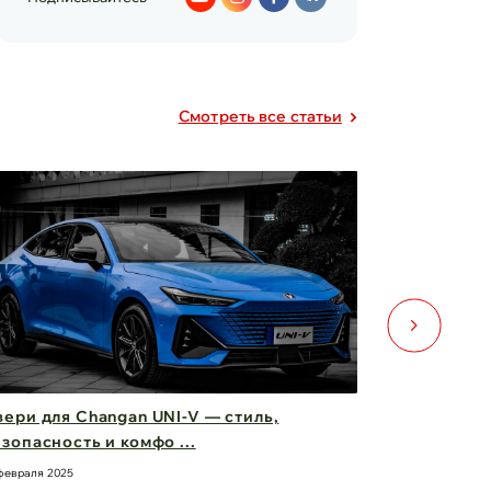
Cмотреть все статьи
ери для Changan UNI-V — стиль,
Фары Chery
зопасность и комфо ...
вас вперед
февраля 2025
21 февраля 2025