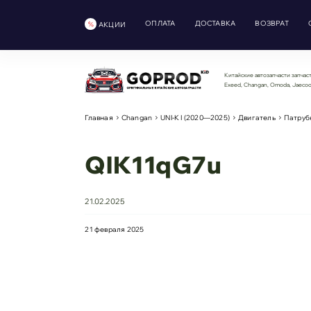
ОПЛАТА
ДОСТАВКА
ВОЗВРАТ
АКЦИИ
Китайские автозапчасти запчаст
Exeed, Changan, Omoda, Jaeco
Главная
Changan
UNI-K I (2020—2025)
Двигатель
Патруб
QlK11qG7u
21.02.2025
21 февраля 2025