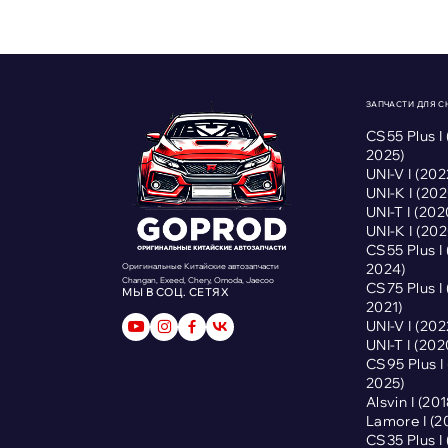
ЗАПЧАСТИ ДЛЯ 
CS55 Plus I
2025)
UNI-V I (2
UNI-K I (2
UNI-T I (2
UNI-K I (2
CS55 Plus I
2024)
Оригинальные Китайские автозапчасти
Changan, Exeed, Chery, Omoda, Jaecoo
CS75 Plus I
МЫ В СОЦ. СЕТЯХ
2021)
UNI-V I (2
UNI-T I (2
CS95 Plus 
2025)
Alsvin I (2
Lamore I (
CS35 Plus I