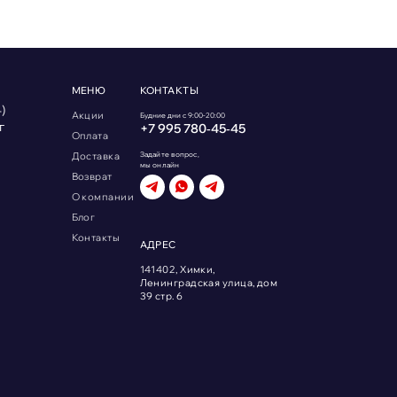
МЕНЮ
КОНТАКТЫ
)
Акции
Будние дни с 9:00-20:00
г
+7 995 780‑45‑45
Оплата
Доставка
Задайте вопрос,
мы онлайн
Возврат
О компании
Блог
Контакты
АДРЕС
141402, Химки,
Ленинградская улица, дом
39 стр. 6