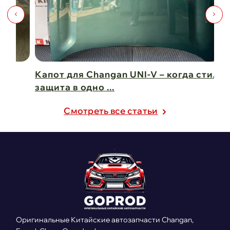
Капот для Changan UNI-V – когда стиль и
Чи
защита в одно ...
Ch
21 февраля 2025
21
Cмотреть все статьи
Оригинальные Китайские автозапчасти Changan,