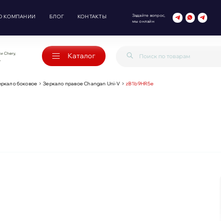
Задайте вопрос,
О КОМПАНИИ
БЛОГ
КОНТАКТЫ
мы онлайн
и Chery,
Каталог
o
еркало боковое
Зеркало правое Changan Uni-V
zB1b9HR5e