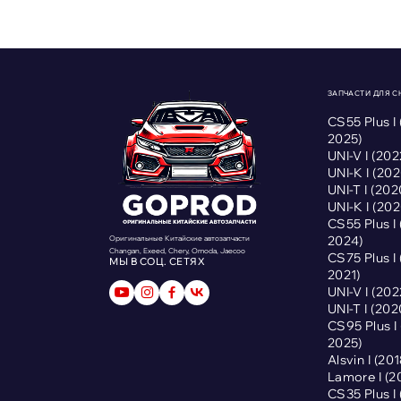
ЗАПЧАСТИ ДЛЯ 
CS55 Plus I
2025)
UNI-V I (2
UNI-K I (2
UNI-T I (2
UNI-K I (2
CS55 Plus I
2024)
Оригинальные Китайские автозапчасти
Changan, Exeed, Chery, Omoda, Jaecoo
CS75 Plus I
МЫ В СОЦ. СЕТЯХ
2021)
UNI-V I (2
UNI-T I (2
CS95 Plus 
2025)
Alsvin I (2
Lamore I (
CS35 Plus I