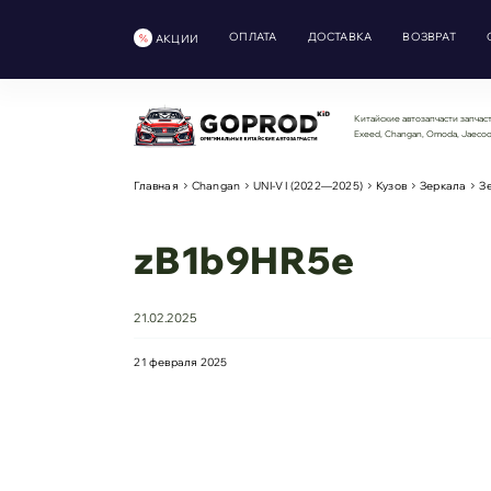
ОПЛАТА
ДОСТАВКА
ВОЗВРАТ
АКЦИИ
Китайские автозапчасти запчаст
Exeed, Changan, Omoda, Jaeco
Главная
Changan
UNI-V I (2022—2025)
Кузов
Зеркала
З
zB1b9HR5e
21.02.2025
21 февраля 2025