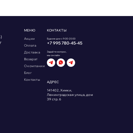
МЕНЮ
КОНТАКТЫ
)
Акции
Будние дни с 9:00-20:00
г
+7 995 780‑45‑45
Оплата
Доставка
Задайте вопрос,
мы онлайн
Возврат
О компании
Блог
Контакты
АДРЕС
141402, Химки,
Ленинградская улица, дом
39 стр. 6