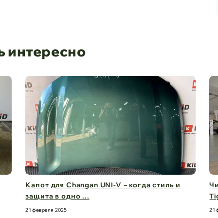
ь интересно
Чистый обзор на 360° – стекла для Chery
Д
Tiggo 8 Pro M ...
б
21 февраля 2025
21