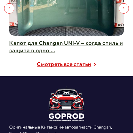
Капот для Changan UNI-V – когда стиль и
Чи
защита в одно ...
Ch
21 февраля 2025
21
Cмотреть все статьи
Оригинальные Китайские автозапчасти Changan,