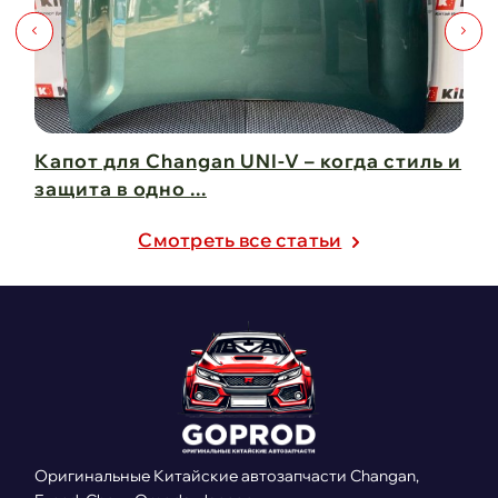
Капот для Changan UNI-V – когда стиль и
Чи
защита в одно ...
Ch
21 февраля 2025
21
Cмотреть все статьи
Оригинальные Китайские автозапчасти Changan,