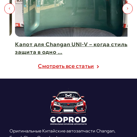
Капот для Changan UNI-V – когда стиль и
Чи
защита в одно ...
Ch
21 февраля 2025
21
Cмотреть все статьи
Оригинальные Китайские автозапчасти Changan,