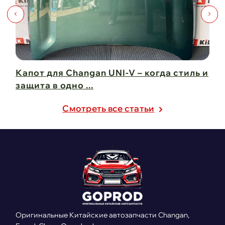
Капот для Changan UNI-V – когда стиль и
Чи
защита в одно ...
Ch
21 февраля 2025
21
Cмотреть все статьи
Оригинальные Китайские автозапчасти Changan,