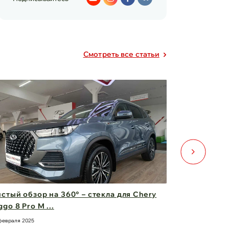
Cмотреть все статьи
стый обзор на 360° – стекла для Chery
Двери для 
ggo 8 Pro M ...
безопаснос
февраля 2025
21 февраля 2025