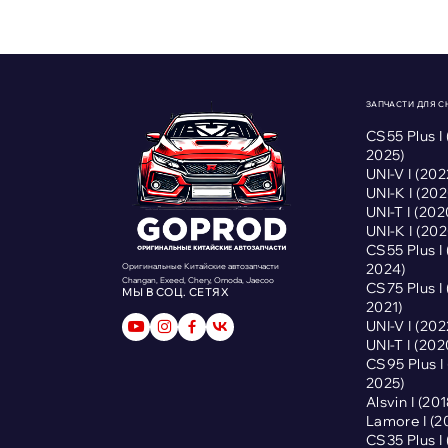
ЗАПЧАСТИ ДЛЯ 
CS55 Plus I
2025)
UNI-V I (2
UNI-K I (2
UNI-T I (2
UNI-K I (2
CS55 Plus I
2024)
Оригинальные Китайские автозапчасти
Changan, Exeed, Chery, Omoda, Jaecoo
CS75 Plus I
МЫ В СОЦ. СЕТЯХ
2021)
UNI-V I (2
UNI-T I (2
CS95 Plus 
2025)
Alsvin I (2
Lamore I (
CS35 Plus I