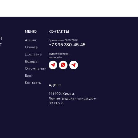
МЕНЮ
КОНТАКТЫ
)
Акции
Будние дни с 9:00-20:00
г
+7 995 780‑45‑45
Оплата
Доставка
Задайте вопрос,
мы онлайн
Возврат
О компании
Блог
Контакты
АДРЕС
141402, Химки,
Ленинградская улица, дом
39 стр. 6