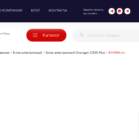
Задайте вопрос,
О КОМПАНИИ
БЛОГ
КОНТАКТЫ
мы онлайн
и Chery,
Каталог
o
ование
Блок электронный
Блок электронный Changan CS55 Plus
81H9lWJrc