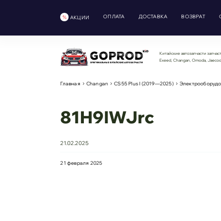
ОПЛАТА
ДОСТАВКА
ВОЗВРАТ
АКЦИИ
Китайские автозапчасти запчаст
Exeed, Changan, Omoda, Jaeco
Главная
Changan
CS55 Plus I (2019—2025)
Электрооборуд
81H9lWJrc
21.02.2025
21 февраля 2025