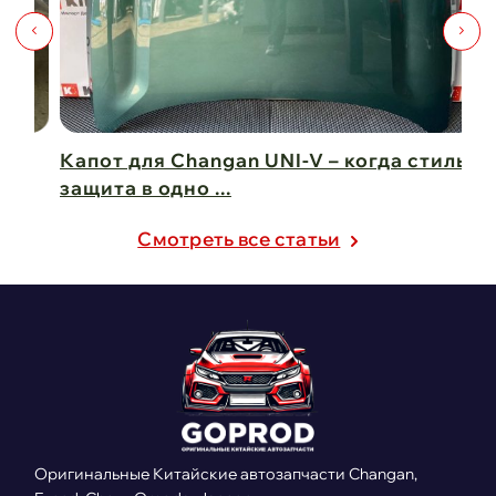
Капот для Changan UNI-V – когда стиль и
Чи
защита в одно ...
Ch
21 февраля 2025
21
Cмотреть все статьи
Оригинальные Китайские автозапчасти Changan,