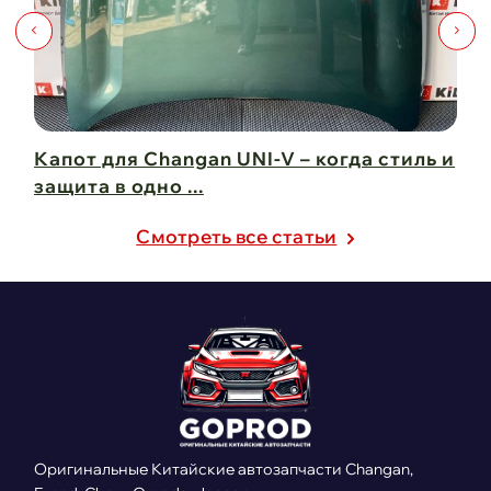
Капот для Changan UNI-V – когда стиль и
Чи
защита в одно ...
Ch
21 февраля 2025
21
Cмотреть все статьи
Оригинальные Китайские автозапчасти Changan,