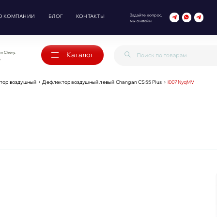
Задайте вопрос,
О КОМПАНИИ
БЛОГ
КОНТАКТЫ
мы онлайн
и Chery,
Каталог
o
тор воздушный
Дефлектор воздушный левый Changan CS55 Plus
l007NyqMV