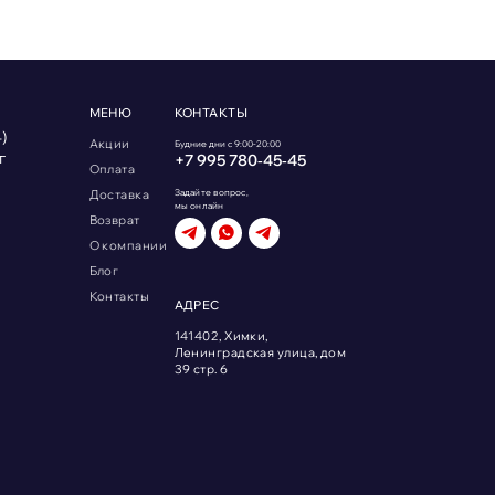
МЕНЮ
КОНТАКТЫ
)
Акции
Будние дни с 9:00-20:00
г
+7 995 780‑45‑45
Оплата
Доставка
Задайте вопрос,
мы онлайн
Возврат
О компании
Блог
Контакты
АДРЕС
141402, Химки,
Ленинградская улица, дом
39 стр. 6