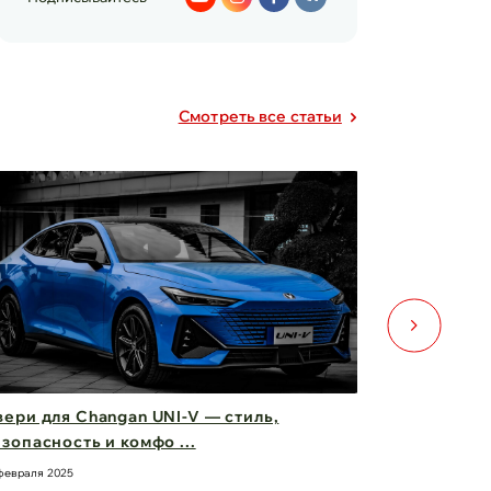
Cмотреть все статьи
ери для Changan UNI-V — стиль,
Фары Chery
зопасность и комфо ...
вас вперед
февраля 2025
21 февраля 2025