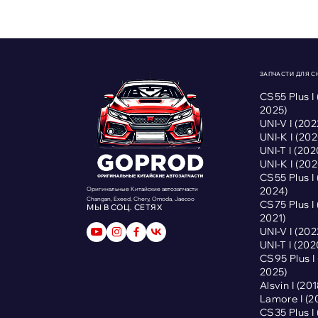
ЗАПЧАСТИ ДЛЯ 
CS55 Plus I
2025)
UNI-V I (2
UNI-K I (2
UNI-T I (2
UNI-K I (2
CS55 Plus I
2024)
Оригинальные Китайские автозапчасти
Changan, Exeed, Chery, Omoda, Jaecoo
CS75 Plus I
МЫ В СОЦ. СЕТЯХ
2021)
UNI-V I (2
UNI-T I (2
CS95 Plus 
2025)
Alsvin I (2
Lamore I (
CS35 Plus I