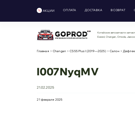
ОПЛАТА
ДОСТАВКА
ВОЗВРАТ
АКЦИИ
Китайские автозапчасти запчаст
Exeed, Changan, Omoda, Jaeco
Главная
Changan
CS55 Plus I (2019—2025)
Салон
Дефлек
l007NyqMV
21.02.2025
21 февраля 2025