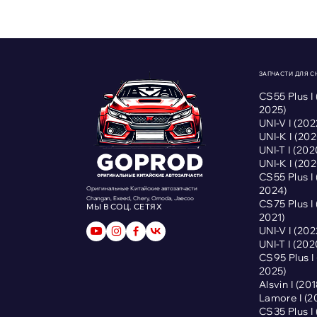
ЗАПЧАСТИ ДЛЯ 
CS55 Plus I
2025)
UNI-V I (2
UNI-K I (2
UNI-T I (2
UNI-K I (2
CS55 Plus I
2024)
Оригинальные Китайские автозапчасти
Changan, Exeed, Chery, Omoda, Jaecoo
CS75 Plus I
МЫ В СОЦ. СЕТЯХ
2021)
UNI-V I (2
UNI-T I (2
CS95 Plus 
2025)
Alsvin I (2
Lamore I (
CS35 Plus I