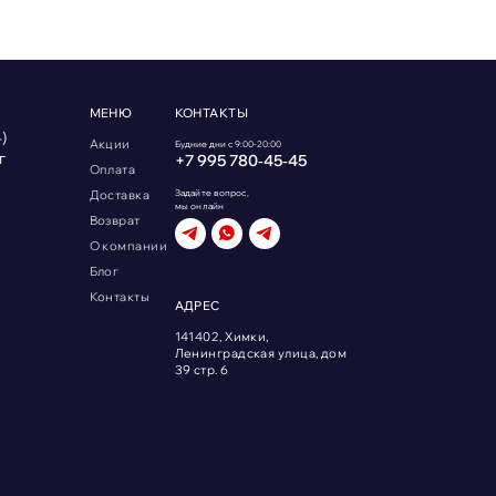
МЕНЮ
КОНТАКТЫ
)
Акции
Будние дни с 9:00-20:00
г
+7 995 780‑45‑45
Оплата
Доставка
Задайте вопрос,
мы онлайн
Возврат
О компании
Блог
Контакты
АДРЕС
141402, Химки,
Ленинградская улица, дом
39 стр. 6