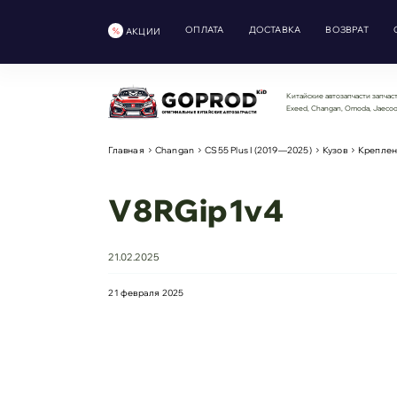
ОПЛАТА
ДОСТАВКА
ВОЗВРАТ
АКЦИИ
Китайские автозапчасти запчаст
Exeed, Changan, Omoda, Jaeco
Главная
Changan
CS55 Plus I (2019—2025)
Кузов
Креплен
V8RGip1v4
21.02.2025
21 февраля 2025