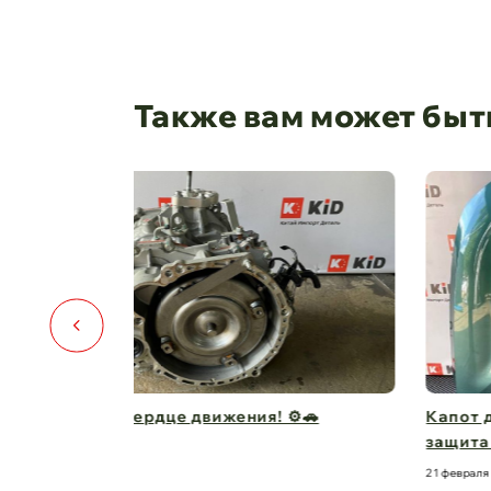
Также вам может быт
️🚗
Капот для Changan UNI-V – когда стиль и
защита в одно ...
21 февраля 2025