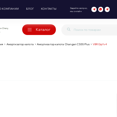
Задайте вопрос,
О КОМПАНИИ
БЛОГ
КОНТАКТЫ
мы онлайн
и Chery,
Каталог
o
ия
Амортизатор капота
Амортизатор капота Changan CS55 Plus
V8RGip1v4