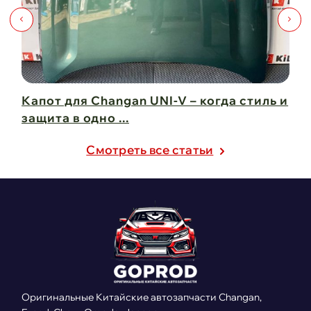
Капот для Changan UNI-V – когда стиль и
Чи
защита в одно ...
Ch
21 февраля 2025
21
Cмотреть все статьи
Оригинальные Китайские автозапчасти Changan,