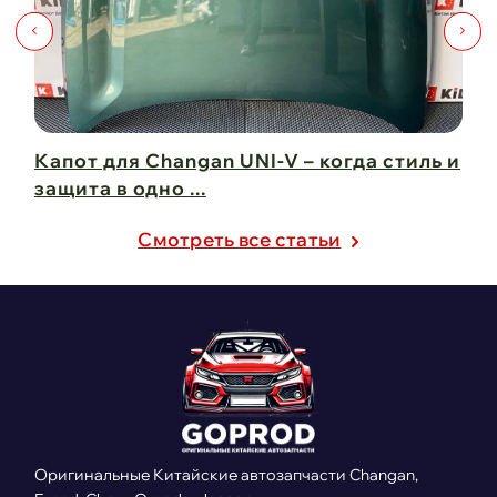
Капот для Changan UNI-V – когда стиль и
Чи
защита в одно ...
Ch
21 февраля 2025
21
Cмотреть все статьи
Оригинальные Китайские автозапчасти Changan,