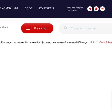
Задайте вопрос,
О КОМПАНИИ
БЛОГ
КОНТАКТЫ
мы онлайн
и Chery,
Каталог
o
Цилиндр тормозной главный
Цилиндр тормозной главный Changan Uni-V
C4Hc1Jv