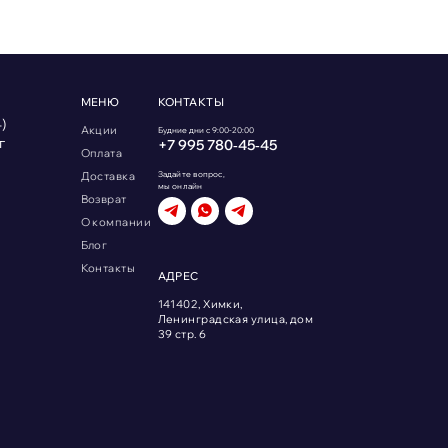
МЕНЮ
КОНТАКТЫ
)
Акции
Будние дни с 9:00-20:00
г
+7 995 780‑45‑45
Оплата
Доставка
Задайте вопрос,
мы онлайн
Возврат
О компании
Блог
Контакты
АДРЕС
141402, Химки,
Ленинградская улица, дом
39 стр. 6