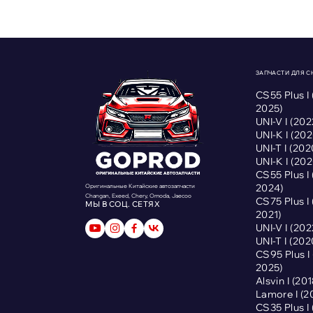
ЗАПЧАСТИ ДЛЯ 
CS55 Plus I
2025)
UNI-V I (2
UNI-K I (2
UNI-T I (2
UNI-K I (2
CS55 Plus I
2024)
Оригинальные Китайские автозапчасти
Changan, Exeed, Chery, Omoda, Jaecoo
CS75 Plus I
МЫ В СОЦ. СЕТЯХ
2021)
UNI-V I (2
UNI-T I (2
CS95 Plus 
2025)
Alsvin I (2
Lamore I (
CS35 Plus I