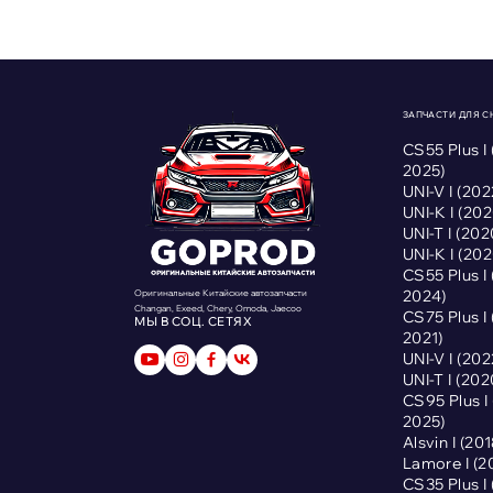
ЗАПЧАСТИ ДЛЯ 
CS55 Plus I
2025)
UNI-V I (2
UNI-K I (2
UNI-T I (2
UNI-K I (2
CS55 Plus I
2024)
Оригинальные Китайские автозапчасти
Changan, Exeed, Chery, Omoda, Jaecoo
CS75 Plus I
МЫ В СОЦ. СЕТЯХ
2021)
UNI-V I (2
UNI-T I (2
CS95 Plus 
2025)
Alsvin I (2
Lamore I (
CS35 Plus I