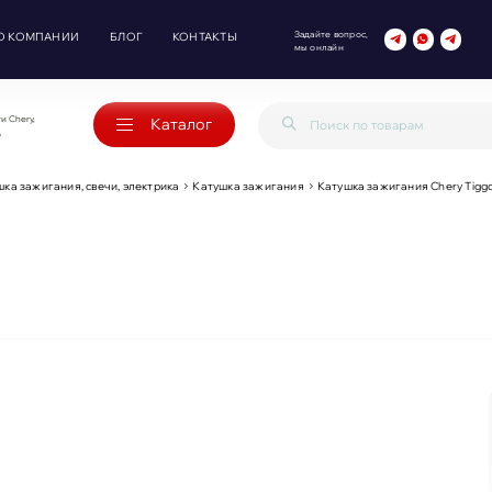
Задайте вопрос,
О КОМПАНИИ
БЛОГ
КОНТАКТЫ
мы онлайн
и Chery,
Каталог
o
ка зажигания, свечи, электрика
Катушка зажигания
Катушка зажигания Chery Tiggo