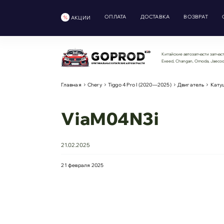
ОПЛАТА
ДОСТАВКА
ВОЗВРАТ
АКЦИИ
Китайские автозапчасти запчаст
Exeed, Changan, Omoda, Jaeco
Главная
Chery
Tiggo 4 Pro I (2020—2025)
Двигатель
Катуш
ViaM04N3i
21.02.2025
21 февраля 2025