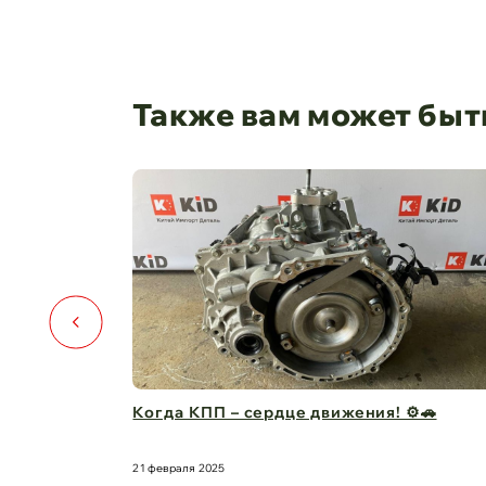
Также вам может быт
️🚗
Капот для Changan UNI-V – когда стиль и
защита в одно ...
21 февраля 2025