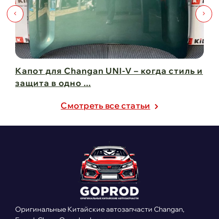
Капот для Changan UNI-V – когда стиль и
Чи
защита в одно ...
Ch
21 февраля 2025
21
Cмотреть все статьи
Оригинальные Китайские автозапчасти Changan,