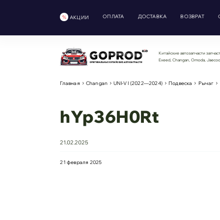
ОПЛАТА
ДОСТАВКА
ВОЗВРАТ
АКЦИИ
Китайские автозапчасти запчаст
Exeed, Changan, Omoda, Jaeco
Главная
Changan
UNI-V I (2022—2024)
Подвеска
Рычаг
hYp36H0Rt
21.02.2025
21 февраля 2025