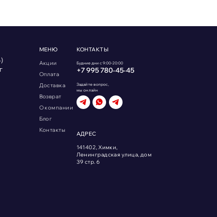
МЕНЮ
КОНТАКТЫ
)
Акции
Будние дни с 9:00-20:00
г
+7 995 780‑45‑45
Оплата
Доставка
Задайте вопрос,
мы онлайн
Возврат
О компании
Блог
Контакты
АДРЕС
141402, Химки,
Ленинградская улица, дом
39 стр. 6