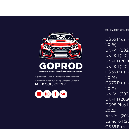
ЗАПЧАСТИ ДЛЯ 
CS55 Plus I
2025)
UNI-V I (2
UNI-K I (2
UNI-T I (2
UNI-K I (2
CS55 Plus I
2024)
Оригинальные Китайские автозапчасти
Changan, Exeed, Chery, Omoda, Jaecoo
CS75 Plus I
МЫ В СОЦ. СЕТЯХ
2021)
UNI-V I (2
UNI-T I (2
CS95 Plus 
2025)
Alsvin I (2
Lamore I (
CS35 Plus I