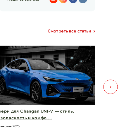
Cмотреть все статьи
ери для Changan UNI-V — стиль,
Фары Chery
зопасность и комфо ...
вас вперед
февраля 2025
21 февраля 2025