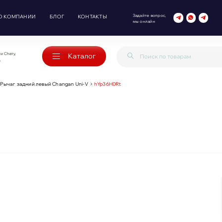
Задайте вопрос,
О КОМПАНИИ
БЛОГ
КОНТАКТЫ
мы онлайн
и Chery,
Каталог
o
Рычаг задний левый Changan Uni-V
hYp36H0Rt