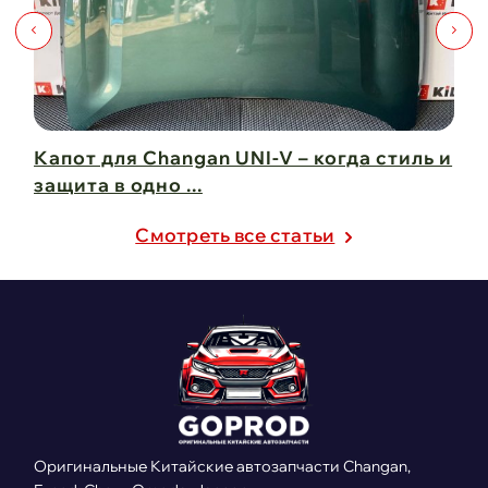
Капот для Changan UNI-V – когда стиль и
Чи
защита в одно ...
Ch
21 февраля 2025
21
Cмотреть все статьи
Оригинальные Китайские автозапчасти Changan,