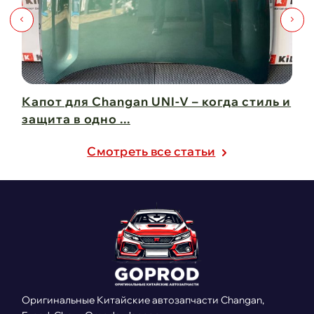
Капот для Changan UNI-V – когда стиль и
Чи
защита в одно ...
Ch
21 февраля 2025
21
Cмотреть все статьи
Оригинальные Китайские автозапчасти Changan,