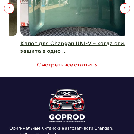
Капот для Changan UNI-V – когда стиль и
Чи
защита в одно ...
Ch
21 февраля 2025
21
Cмотреть все статьи
Оригинальные Китайские автозапчасти Changan,