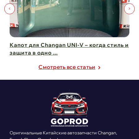
Капот для Changan UNI-V – когда стиль и
Чи
защита в одно ...
Ch
21 февраля 2025
21
Cмотреть все статьи
Оригинальные Китайские автозапчасти Changan,