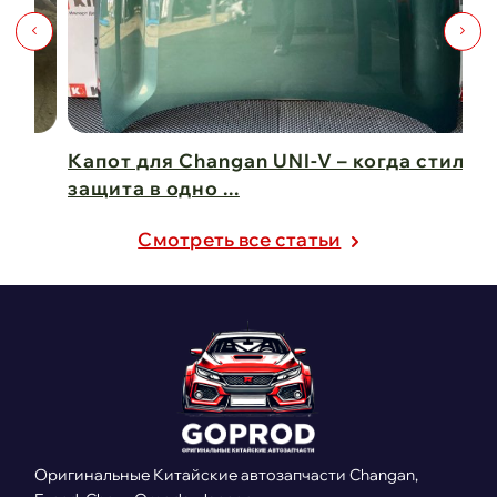
Капот для Changan UNI-V – когда стиль и
Чи
защита в одно ...
Ch
21 февраля 2025
21
Cмотреть все статьи
Оригинальные Китайские автозапчасти Changan,