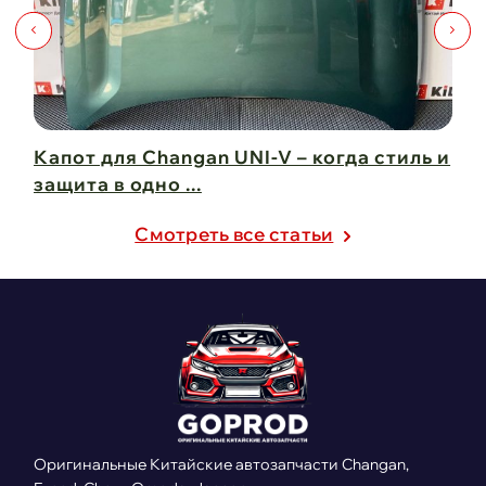
Капот для Changan UNI-V – когда стиль и
Чи
защита в одно ...
Ch
21 февраля 2025
21
Cмотреть все статьи
Оригинальные Китайские автозапчасти Changan,